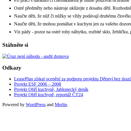
Při práci s nářadím či chemikáliemi je nutné používat ochranné 
Ostré předměty nebo nástroje uklízejte z dosahu dětí. Rozhodně 
Naučte děti, že nůž či nůžky se vždy podávají druhému člově
Naučte děti, že mohou pomáhat v kuchyni jen za vašeho dozor
Viz pády - pozor na ostré rohy nábytku, rozbité sklo, žehličku,
Stáhněte si
Odkazy
LeasePlan získal ocenění za podporu projektu Dětství bez úraz
Projekt ESF 2006 – 2008
Projekt Obří kuchyně, Jablonecký deník
Projekt Obří kuchyně, reportáž ČT24
Powered by
WordPress
and
Merlin
.