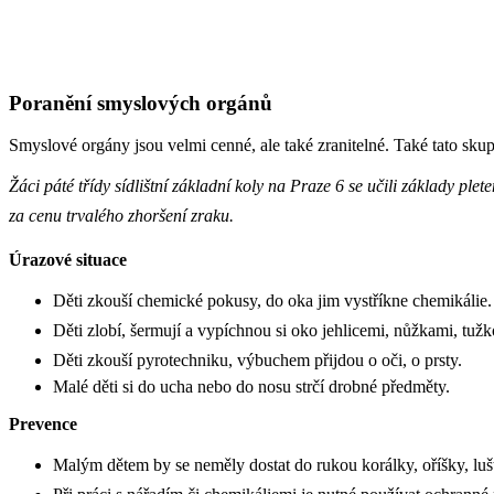
Poranění smyslových orgánů
Smyslové orgány jsou velmi cenné, ale také zranitelné. Také tato sku
Žáci páté třídy sídlištní základní koly na Praze 6 se učili základy pl
za cenu trvalého zhoršení zraku.
Úrazové situace
Děti zkouší chemické pokusy, do oka jim vystříkne chemikálie.
Děti zlobí, šermují a vypíchnou si oko jehlicemi, nůžkami, tuž
Děti zkouší pyrotechniku, výbuchem přijdou o oči, o prsty.
Malé děti si do ucha nebo do nosu strčí drobné předměty.
Prevence
Malým dětem by se neměly dostat do rukou korálky, oříšky, luš