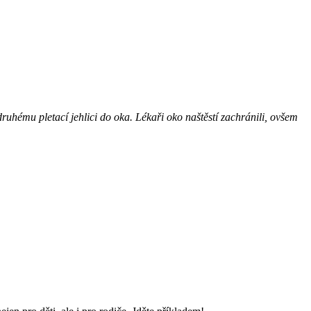
 druhému pletací jehlici do oka. Lékaři oko naštěstí zachránili, ovšem