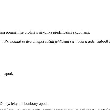
pina poranění se prolíná s několika předchozími skupinami.
etení. Při hodině se dva chlapci začali jehlicemi šermovat a jeden zabodl
kou apod.
těniny, léky ani bonbony apod.