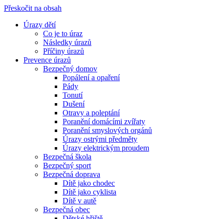
Přeskočit na obsah
Úrazy dětí
Dětství bez úrazů
Informace pro děti i dospělé, jak se chránit před úrazy
Co je to úraz
Následky úrazů
Příčiny úrazů
Prevence úrazů
Bezpečný domov
Popálení a opaření
Pády
Tonutí
Dušení
Otravy a poleptání
Poranění domácími zvířaty
Poranění smyslových orgánů
Úrazy ostrými předměty
Úrazy elektrickým proudem
Bezpečná škola
Bezpečný sport
Bezpečná doprava
Dítě jako chodec
Dítě jako cyklista
Dítě v autě
Bezpečná obec
Dětské hřiště