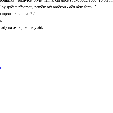
pomůcky - rukavice, brýle, helma, chrániče zvukovodů apod. To platí ne
by špičaté předměty neměly být hračkou - děti rády šermují.
ku tupou stranou napřed.
u.
 pády na ostré předměty atd.
ů