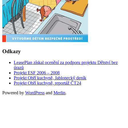
Odkazy
LeasePlan získal ocenění za podporu projektu Dětství bez
úrazů
Projekt ESF 2006 – 2008
Projekt Obří kuchyně, Jablonecký deník
Projekt Obří kuchyně, reportáž ČT24
Powered by
WordPress
and
Merlin
.