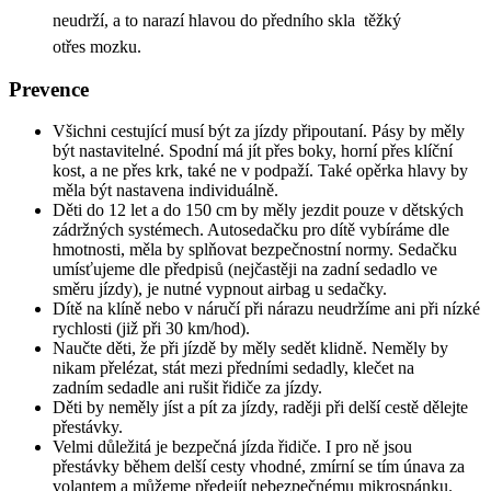
neudrží, a to narazí hlavou do předního skla  těžký
otřes mozku.
Prevence
Všichni cestující musí být za jízdy připoutaní. Pásy by měly
být nastavitelné. Spodní má jít přes boky, horní přes klíční
kost, a ne přes krk, také ne v podpaží. Také opěrka hlavy by
měla být nastavena individuálně.
Děti do 12 let a do 150 cm by měly jezdit pouze v dětských
zádržných systémech. Autosedačku pro dítě vybíráme dle
hmotnosti, měla by splňovat bezpečnostní normy. Sedačku
umísťujeme dle předpisů (nejčastěji na zadní sedadlo ve
směru jízdy), je nutné vypnout airbag u sedačky.
Dítě na klíně nebo v náručí při nárazu neudržíme ani při nízké
rychlosti (již při 30 km/hod).
Naučte děti, že při jízdě by měly sedět klidně. Neměly by
nikam přelézat, stát mezi předními sedadly, klečet na
zadním sedadle ani rušit řidiče za jízdy.
Děti by neměly jíst a pít za jízdy, raději při delší cestě dělejte
přestávky.
Velmi důležitá je bezpečná jízda řidiče. I pro ně jsou
přestávky během delší cesty vhodné, zmírní se tím únava za
volantem a můžeme předejít nebezpečnému mikrospánku.