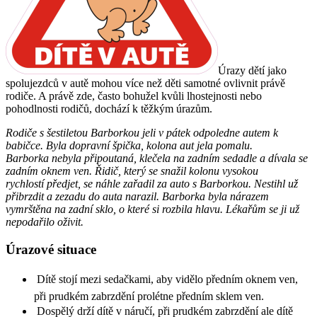
Úrazy dětí jako
spolujezdců v autě mohou více než děti samotné ovlivnit právě
rodiče. A právě zde, často bohužel kvůli lhostejnosti nebo
pohodlnosti rodičů, dochází k těžkým úrazům.
Rodiče s šestiletou Barborkou jeli v pátek odpoledne autem k
babičce. Byla dopravní špička, kolona aut jela pomalu.
Barborka nebyla připoutaná, klečela na zadním sedadle a dívala se
zadním oknem ven. Řidič, který se snažil kolonu vysokou
rychlostí předjet, se náhle zařadil za auto s Barborkou. Nestihl už
přibrzdit a zezadu do auta narazil. Barborka byla nárazem
vymrštěna na zadní sklo, o které si rozbila hlavu. Lékařům se ji už
nepodařilo oživit.
Úrazové situace
 Dítě stojí mezi sedačkami, aby vidělo předním oknem ven,
při prudkém zabrzdění prolétne předním sklem ven.
 Dospělý drží dítě v náručí, při prudkém zabrzdění ale dítě